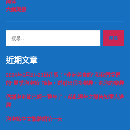
简体
大網鏈接
搜
尋
關
鍵
近期文章
字:
2024年6月21-23日花絮：“非洲美食節”和我們提倡
的“夏季泡泡節”撞板，迸射出很多樂趣，泡泡的樂趣
倡議泡泡節已經一整年了，藉此週年之際告知重大進
展
泡泡節中文繁體網第一天