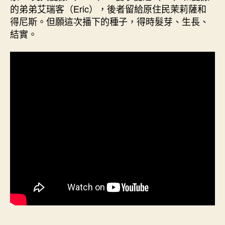
泡
的弟弟艾瑞客（Eric），後者留給原住民茉莉薩和
泡
得尼斯。但願這次播下的種子，得時髮芽、生長、
節”
結實。
撞
板，
迸
射
出
很
多
樂
趣，
泡
泡
的
樂
趣〉
中