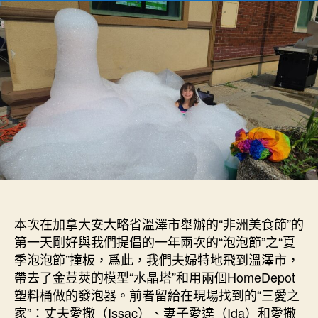
6
者
佈
月
日
21-
期
23
日
花
絮：
“非
洲
美
食
節”
和
我
本次在加拿大安大略省溫澤市舉辦的“非洲美食節”的
們
第一天剛好與我們提倡的一年兩次的“泡泡節”之“夏
提
季泡泡節”撞板，爲此，我們夫婦特地飛到溫澤市，
倡
帶去了金荳莢的模型“水晶塔”和用兩個HomeDepot
的
“夏
塑料桶做的發泡器。前者留給在現場找到的“三愛之
季
家”：丈夫愛撒（Issac）、妻子愛達（Ida）和愛撒