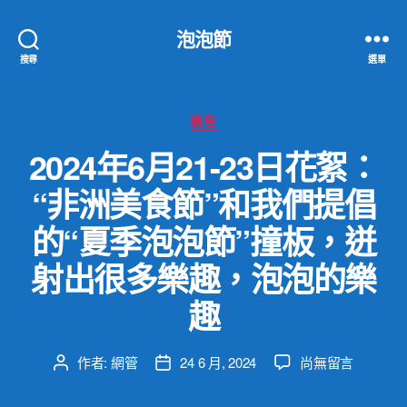
泡泡節
搜尋
選單
分
通告
類
2024年6月21-23日花絮：
“非洲美食節”和我們提倡
的“夏季泡泡節”撞板，迸
射出很多樂趣，泡泡的樂
趣
在
作者:
網管
24 6 月, 2024
尚無留言
文
文
〈2024
章
章
年
作
發