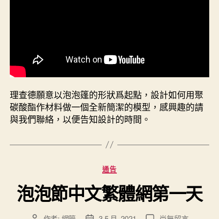
理查德願意以泡泡篷的形狀爲起點，設計如何用聚
碳酸酯作材料做一個全新簡潔的模型，感興趣的請
與我們聯絡，以便告知設計的時間。
分
通告
類
泡泡節中文繁體網第一天
在
作者:
網管
3 5 月, 2021
尚無留言
文
文