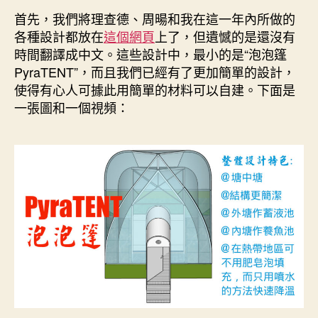
已
首先，我們將理查德、周暘和我在這一年內所做的
經
各種設計都放在
這個網頁
上了，但遺憾的是還沒有
一
時間翻譯成中文。這些設計中，最小的是“泡泡篷
整
PyraTENT”，而且我們已經有了更加簡單的設計，
年
了，
使得有心人可據此用簡單的材料可以自建。下面是
藉
一張圖和一個視頻：
此
週
年
之
際
告
知
重
大
進
展〉
中