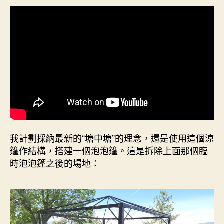
我計劃採納最新的“塘中塘”的理念，還是使用這個涼
篷作結構，搭建一個泡泡篷。這是拆除上面那個臨
時泡泡篷之後的場地：