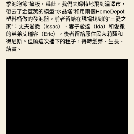
提
季泡泡節”撞板，爲此，我們夫婦特地飛到溫澤市，
倡
帶去了金荳莢的模型“水晶塔”和用兩個HomeDepot
的
塑料桶做的發泡器。前者留給在現場找到的“三愛之
“夏
家”：丈夫愛撒（Issac）、妻子愛達（Ida）和愛撒
季
的弟弟艾瑞客（Eric），後者留給原住民茉莉薩和
泡
得尼斯。但願這次播下的種子，得時髮芽、生長、
泡
節”
結實。
撞
板，
迸
射
出
很
多
樂
趣，
泡
泡
的
樂