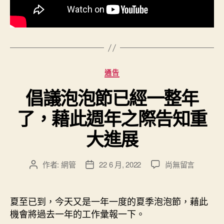
趣〉
中
分
通告
類
倡議泡泡節已經一整年
了，藉此週年之際告知重
大進展
在
作者:
網管
22 6 月, 2022
尚無留言
文
文
〈倡
章
章
議
作
發
泡
者
佈
夏至已到，今天又是一年一度的夏季泡泡節，藉此
泡
日
機會將過去一年的工作彙報一下。
節
期