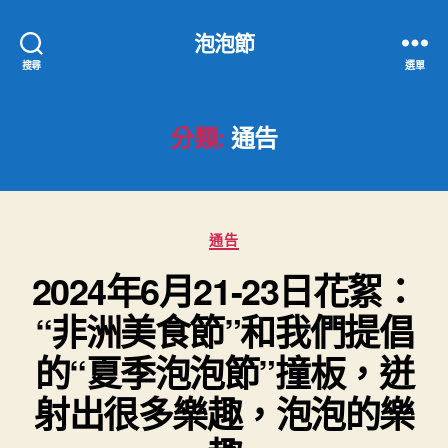
泡泡節
搜尋
選單
分類:
通告
分
通告
類
2024年6月21-23日花絮：
“非洲美食節”和我們提倡
的“夏季泡泡節”撞板，迸
射出很多樂趣，泡泡的樂