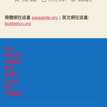
〈泡
章
章
泡
作
發
節
者
佈
簡體網在這裏
paopaojie.org
；英文網在這裏:
中
日
bubblefun.org
文
期
繁
體
網
第
首頁
一
設計列表
天〉
即時更新
中
參與
會員區
English
简体
大網鏈接