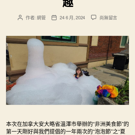
趣
在
作者:
網管
24 6 月, 2024
尚無留言
文
文
〈2024
章
章
年
作
發
6
者
佈
月
日
21-
期
23
日
花
絮：
“非
洲
美
食
節”
和
本次在加拿大安大略省溫澤市舉辦的“非洲美食節”的
我
們
第一天剛好與我們提倡的一年兩次的“泡泡節”之“夏